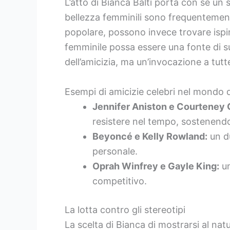
L’atto di Bianca Balti porta con sé un
bellezza femminili sono frequentement
popolare, possono invece trovare ispir
femminile possa essere una fonte di s
dell’amicizia, ma un’invocazione a tutt
Esempi di amicizie celebri nel mondo 
Jennifer Aniston e Courteney 
resistere nel tempo, sostenend
Beyoncé e Kelly Rowland:
un du
personale.
Oprah Winfrey e Gayle King:
un
competitivo.
La lotta contro gli stereotipi
La scelta di Bianca di mostrarsi al nat