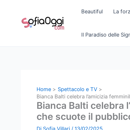
Vai
Beautiful
La for
al
contenuto
Il Paradiso delle Si
Home
Spettacolo e TV
Bianca Balti celebra l’amicizia femmini
Bianca Balti celebra l
che scuote il pubblic
Di
Sofia Villari
/
13/02/2025