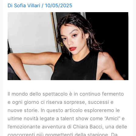
Di
Sofia Villari
/
10/05/2025
Il mondo dello spettacolo è in continuo fermento
e ogni giorno ci riserva sorprese, successi e
nuove storie. In questo articolo esploreremo le
ultime novità legate a talent show come “Amici” e
l’emozionante avventura di Chiara Bacci, una delle
concorrenti più promettenti della stagione. Da