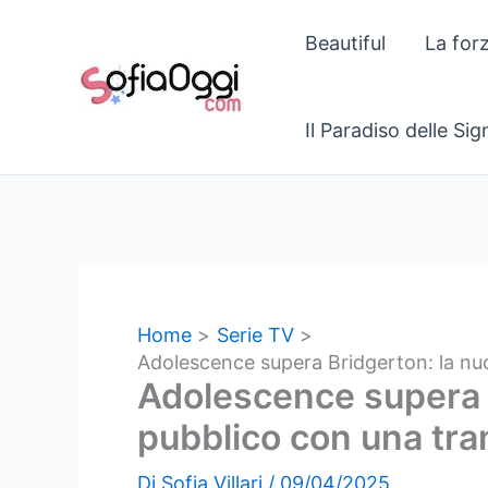
Vai
Beautiful
La for
al
contenuto
Il Paradiso delle Si
Home
Serie TV
Adolescence supera Bridgerton: la nuo
Adolescence supera Br
pubblico con una tra
Di
Sofia Villari
/
09/04/2025