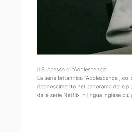
Il Successo di “Adolescence”
La serie britannica “Adolescence”, c
riconoscimento nel panorama delle pia
delle serie Netflix in lingua inglese p