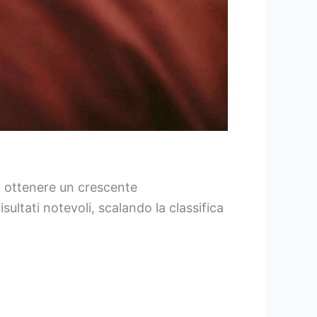
a ottenere un crescente
ltati notevoli, scalando la classifica