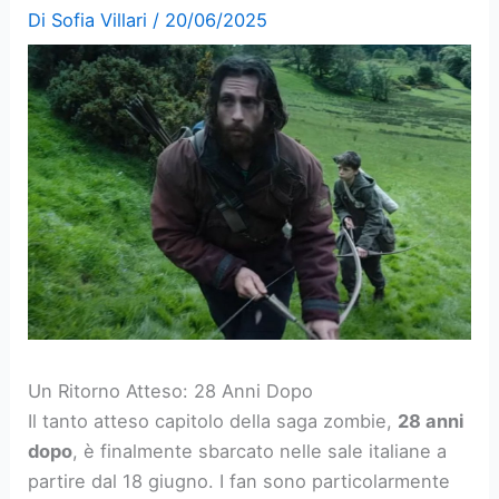
Di
Sofia Villari
/
20/06/2025
Un Ritorno Atteso: 28 Anni Dopo
Il tanto atteso capitolo della saga zombie,
28 anni
dopo
, è finalmente sbarcato nelle sale italiane a
partire dal 18 giugno. I fan sono particolarmente